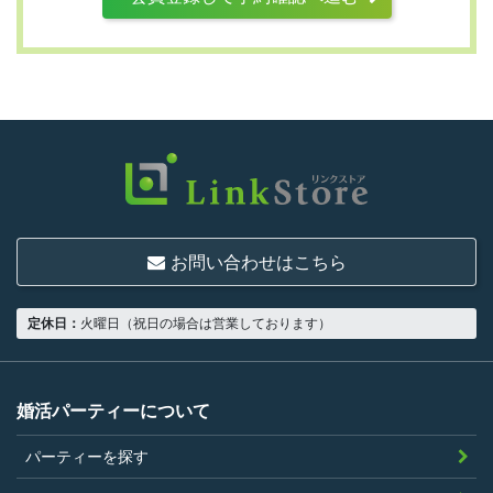
第3条 （利用資格）
利用は次に掲げる条件をいずれも満たす人に
限り、一つでも満たさない人は利用資格がな
いものとします。
結婚または異性との交際を真剣に希望し
ていること
お問い合わせはこちら
18歳以上の独身者であること
男性は収入があること
定休日：
火曜日（祝日の場合は営業しております）
当社の指定する環境でサービスを利用で
きること
当社が企画するパーティープランに設定
婚活パーティーについて
されている年齢条件にあてはまっている
パーティーを探す
こと。