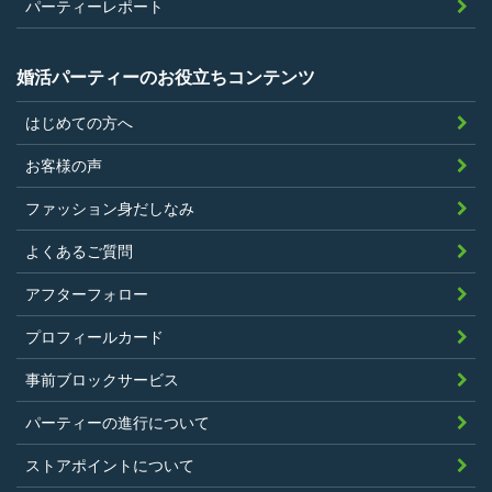
参加条件があり証明書が必要なパーティ
パーティーレポート
ーは、その条件にあてはまっており且つ
弊社が希望する証明書を持参できるこ
婚活パーティーのお役立ちコンテンツ
と。
はじめての方へ
過去に、当社運営サービスにおいて、不
正行為、ストーカー行為、クレジットカ
お客様の声
ードの不正利用その他問題のある行為を
ファッション身だしなみ
したことがないこと
暴力団等の反社会的勢力の関係者でな
よくあるご質問
く、また、法令違反あるいは公序良俗違
アフターフォロー
反行為等反社会的活動を行ったことがな
プロフィールカード
いこと
当社の独自の裁量によりLinkStoreの運営
事前ブロックサービス
上問題があると判断されたことがないこ
パーティーの進行について
と
過去に会員登録を抹消されたり、利用停
ストアポイントについて