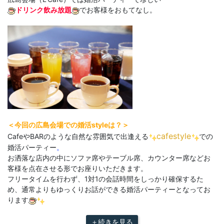
ドリンク飲み放題
でお客様をおもてなし。
＜今回の広島会場での婚活styleは？＞
cafestyle
CafeやBARのような自然な雰囲気で出逢える
での
婚活パーティー
。
お洒落な店内の中にソファ席やテーブル席、カウンター席などお
客様を点在させる形でお座りいただきます。
フリータイムを行わず、1対1の会話時間をしっかり確保するた
め、通常よりもゆっくりお話ができる婚活パーティーとなってお
ります
＋続きを見る