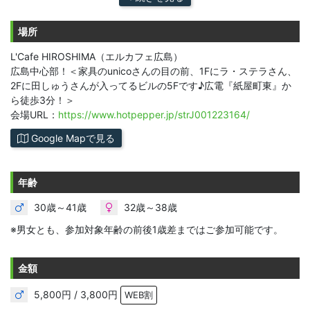
場所
L'Cafe HIROSHIMA（エルカフェ広島）
広島中心部！＜家具のunicoさんの目の前、1Fにラ・ステラさん、
2Fに田しゅうさんが入ってるビルの5Fです♪広電『紙屋町東』か
ら徒歩3分！＞
会場URL：
https://www.hotpepper.jp/strJ001223164/
Google Mapで見る
年齢
30歳～41歳
32歳～38歳
※男女とも、参加対象年齢の前後1歳差まではご参加可能です。
金額
5,800円 / 3,800円
WEB割