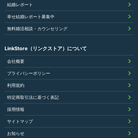
止処分を受けたことがないこと
結婚レポート
当社の提供するサービスと同一または類
幸せ結婚レポート募集中
似のサービスを提供することを業とする
法人または個人若しくはそれらの従業者
無料婚活相談・カウンセリング
でないこと
LinkStore（リンクストア）について
会社概要
第4条（ポイントの付与）
プライバシーポリシー
利用者は、本規約に違反することなく、
利用規約
LinkStoreを利用することにより、当社が定
特定商取引法に基づく表記
める基準に従ったポイントの付与を受けるこ
とができます。
採用情報
その他、キャンペーンなど当社の判断により
サイトマップ
随時ポイントの付与をすることがあります。
お知らせ