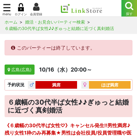
ホーム
婚活・お見合いパーティー検索
６歳幅の30代半ば女性♪♪ぎゅっと結婚に近づく真剣婚活
このパーティーは終了しています。
10/16（水）20:00～
広島(広島)
予約
状況
満席
ほぼ満席
６歳幅の30代半ば女性♪♪ぎゅっと結婚
に近づく真剣婚活
《６歳幅の30代半ば女性♡》キャンセル発生!!男性満席♪
残り女性1枠のみ再募集★男性は会社役員/役員管理職や医