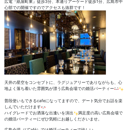
広電『紙屋町東』徒歩3分、本通りアーケード徒歩1分、広島市中
心部での開催ですのでアクセスも抜群です！
天井の星空をコンセプトに、ラグジュアリーでありながらも、心
地よく落ち着いた雰囲気が漂う広島会場での婚活パーティー
普段使いもできるcafeになってますので、デート気分でお話を楽
しんでいただけます
ハイグレードでお洒落な出逢いを演出
満足度の高い広島会場で
の婚活パーティーにぜひ気軽にお越しくださいませ。
広島会場（L’Café）では婚活パーティーで珍しい