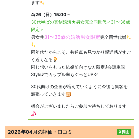
ます
4/26（日）15:00～
30代半ばの真剣婚活★男女完全同世代＜31〜36歳
限定＞
31〜36歳の婚活男女限定
完全同世代婚
男女共
同年代だからこそ、共通点も見つかり親近感がすご
く近くなる
同じ想いをもった結婚前向きな方限定♪会話重視
Style♪でカップル率もぐっとUP♡
30代向けの企画が増えていくように今後も集客を
頑張っていきます
機会がございましたらご参加お待ちしております
2026年04月の評価・口コミ
岡山