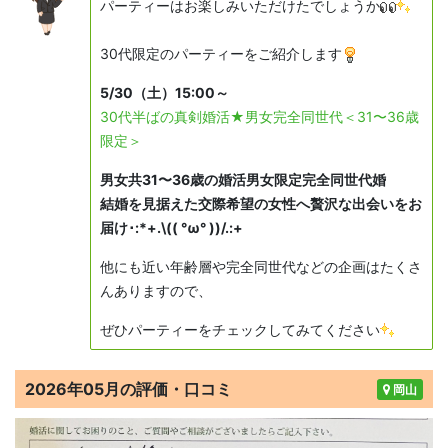
パーティーはお楽しみいただけたでしょうか
30代限定のパーティーをご紹介します
5/30（土）15:00～
30代半ばの真剣婚活★男女完全同世代＜31〜36歳
限定＞
男女共31〜36歳の婚活男女限定完全同世代婚
結婚を見据えた交際希望の女性へ贅沢な出会いをお
届け･:*+.\(( °ω° ))/.:+
他にも近い年齢層や完全同世代などの企画はたくさ
んありますので、
ぜひパーティーをチェックしてみてください
2026年05月の評価・口コミ
岡山