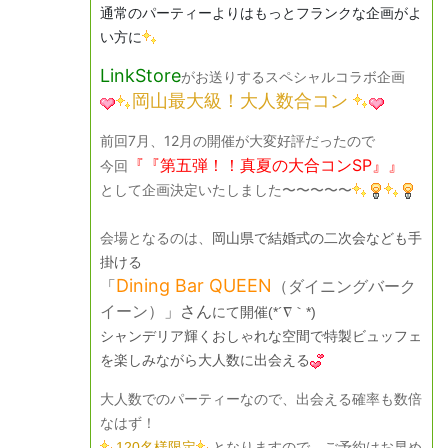
通常のパーティーよりはもっとフランクな企画がよ
い方に
LinkStore
がお送りするスペシャルコラボ企画
岡山最大級！大人数合コン
前回7月、12月の開催が大変好評だったので
『『第五弾！！真夏の大合コンSP』』
今回
として企画決定いたしました〜〜〜〜〜
会場となるのは、
岡山県で結婚式の二次会なども手
掛ける
Dining Bar QUEEN
「
（ダイニングバーク
イーン）
」さん
にて開催(*´∇｀*)
シャンデリア輝くおしゃれな空間で特製ビュッフェ
を楽しみながら大人数に出会える
大人数でのパーティーなので、出会える確率も数倍
なはず！
120名様限定
となりますので、
ご予約はお早め