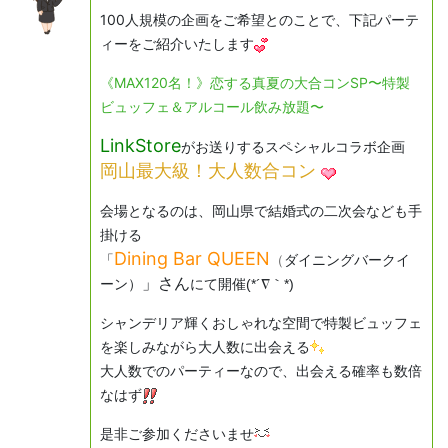
100人規模の企画をご希望とのことで、下記パーテ
ィーをご紹介いたします
《MAX120名！》恋する真夏の大合コンSP〜特製
ビュッフェ＆アルコール飲み放題〜
LinkStore
がお送りするスペシャルコラボ企画
岡山最大級！大人数合コン
会場となるのは、
岡山県で結婚式の二次会なども手
掛ける
Dining Bar QUEEN
「
（
ダイニングバークイ
」さん
ーン）
にて開催(*´∇｀*)
シャンデリア輝くおしゃれな空間で特製ビュッフェ
を楽しみながら大人数に出会える
大人数でのパーティーなので、出会える確率も数倍
なはず
是非ご参加くださいませ