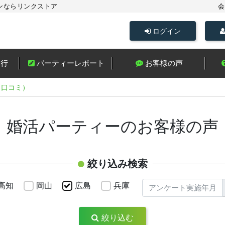
ンならリンクストア
会
ログイン
進行
パーティーレポート
お客様の声
（口コミ）
・婚活パーティーのお客様の声
絞り込み検索
高知
岡山
広島
兵庫
絞り込む