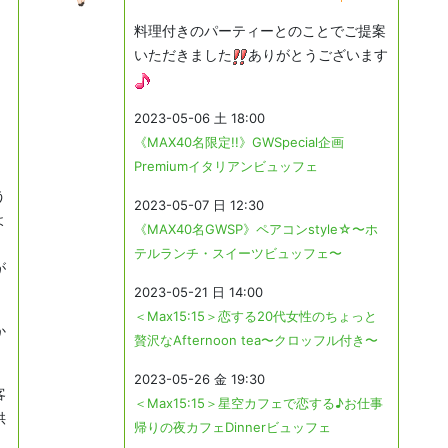
料理付きのパーティーとのことでご提案
いただきました
ありがとうございます
2023-05-06 土 18:00
《MAX40名限定!!》GWSpecial企画
Premiumイタリアンビュッフェ
う
2023-05-07 日 12:30
よ
《MAX40名GWSP》ペアコンstyle☆〜ホ
テルランチ・スイーツビュッフェ〜
が
2023-05-21 日 14:00
＜Max15:15＞恋する20代女性のちょっと
か
贅沢なAfternoon tea〜クロッフル付き〜
2023-05-26 金 19:30
客
＜Max15:15＞星空カフェで恋する♪お仕事
供
帰りの夜カフェDinnerビュッフェ