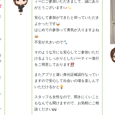
ィーにご参加いただきまして、誠にあり
がとうございます
ま
安心して参加ができたと仰っていただき
よかったです
はじめての参加って勇気が入りますよね
っ
不安が大きいので
そのような方にも安心してご参加いただ
な
けるようしっかりとしたパーティー進行
今
をご用意しております
。
またアプリと違い身分証確認行なってい
ま
ますので安心して出会いの場を楽しんで
いただけるかと
ら
スタッフも女性なので、聞きにくいこと
もなんでも聞けますので、お気軽にご相
談ください
す