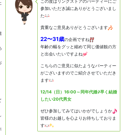
この度はリンクストアのパーティーにご
た
参加いただき誠にありがとうございまし
た
貴重なご意見ありがとうございます
嬉
22〜31歳
の企画ですね
年齢の幅をグッと縮めて同じ価値観の方
あ
と出会いたいですよね
お
こちらのご意見に似たようなパーティー
がございますのでご紹介させていただき
ます
12/14（日）16:00～
同年代婚♪早く結婚
したい20代男女
て
ぜひ参加してみてはいかがでしょうか
し
皆様のお越しを心よりお待ちしておりま
す
年