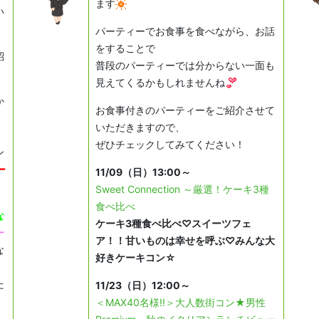
ます
い
パーティーでお食事を食べながら、お話
をすることで
紹
普段のパーティーでは分からない一面も
見えてくるかもしれませんね
か
お食事付きのパーティーをご紹介させて
、
いただきますので、
ぜひチェックしてみてください！
ン
ー
11/09（日）13:00～
Sweet Connection ～厳選！ケーキ3種
食べ比べ
な
ケーキ3種食べ比べ♡スイーツフェ
ー
ア！！甘いものは幸せを呼ぶ♡みんな大
な
好きケーキコン☆
た
11/23（日）12:00～
＜MAX40名様!!＞大人数街コン★男性