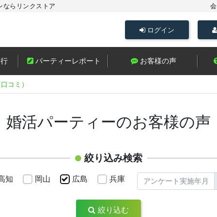
ンならリンクストア
会
ログイン
進行
パーティーレポート
お客様の声
（口コミ）
・婚活パーティーのお客様の声
絞り込み検索
高知
岡山
広島
兵庫
絞り込む