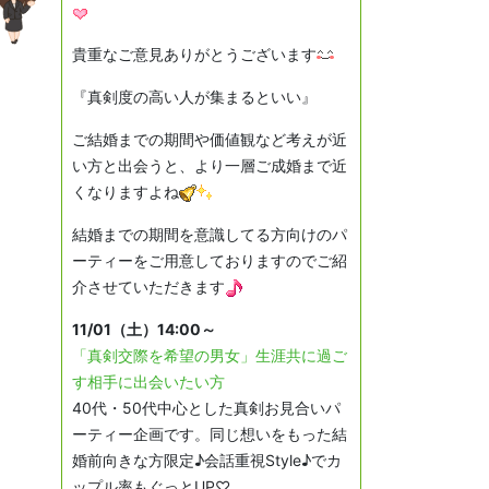
貴重なご意見ありがとうございます
『真剣度の高い人が集まるといい』
ご結婚までの期間や価値観など考えが近
い方と出会うと、より一層ご成婚まで近
くなりますよね
結婚までの期間を意識してる方向けのパ
ーティーをご用意しておりますのでご紹
介させていただきます
11/01（土）14:00～
「真剣交際を希望の男女」生涯共に過ご
す相手に出会いたい方
40代・50代中心とした真剣お見合いパ
ーティー企画です。同じ想いをもった結
婚前向きな方限定♪会話重視Style♪でカ
ップル率もぐっとUP♡