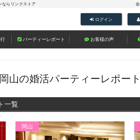
ンならリンクストア
会
ログイン
進行
パーティーレポート
お客様の声
岡山の婚活パーティーレポー
ト一覧
岡山