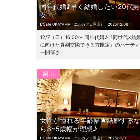
同年代婚♪早く結婚したい20代男
女
L'Cafe OKAYAMA（エルカフェ岡山）
2025/12/08
12/7（日）16:00〜 同年代婚♪『同世代×結
に向けた真剣交際できる方限定』のパーティ
ー開催さ
岡山
女性が憧れる年齢幅★結婚する
ら3~5歳幅が理想♪
L'Cafe OKAYAMA（エルカフェ岡山）
2025/12/01