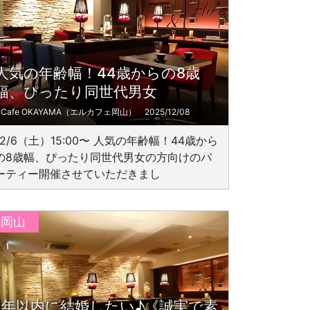
人気の年齢幅！44歳からの8歳
幅、ぴったり同世代男女
L'Cafe OKAYAMA（エルカフェ岡山）
2025/12/08
12/6（土）15:00〜 人気の年齢幅！44歳から
の8歳幅、ぴったり同世代男女の方向けのパ
ーティー開催させていただきまし
岡山
1年以内に結婚したい♪《誠実で素