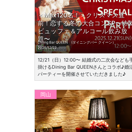
＜Max120名！＞クリスマス直
前！恋する冬の大合コンSP〜特
ビュッフェ＆アルコール飲み放
題〜
Dining Bar QUEEN (ダイニングバー クイーン）
2025/12/22
12/21（日）12:00〜 結婚式の二次会なども
掛けるDining Bar QUEENさんとコラボ♪婚
パーティーを開催させていただきました♪
岡山