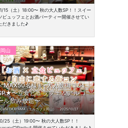
11/15（土）18:00〜 秋の大人数SP！！スイー
ツビュッフェとお酒パーティー開催させてい
ただきました♪
岡山
＜MAX50名様!!＞大人数街コン
SP★〜立食ビュッフェ＆アルコ
ール飲み放題〜
L'Cafe OKAYAMA（エルカフェ岡山）
2025/10/27
10/25（土）19:00〜 秋の大人数SP！！
Luxury♡Partyを開催させていただきました♪