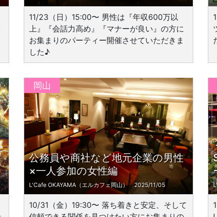
11/23（日）15:00〜 男性は『年収600万以
上』『会話力高め』『マナーが良い』の方に
お集まりのパーティー開催させていただきま
した♪
岡山
公務員や商社など地元企業の男性
×一人参加の女性編
L'Cafe OKAYAMA（エルカフェ岡山）
2025/11/05
10/31（金）19:30〜 落ち着きと安定、そして
せ
信頼できる関係を見つけたい方にお集まりの