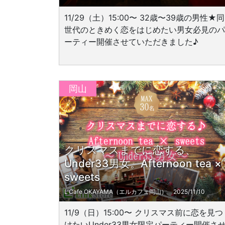
11/29（土）15:00〜 32歳〜39歳の男性★同
世代のときめく恋をはじめたい男女必見のパ
ーティー開催させていただきました♪
岡山
クリスマスまでに恋する、
Under33男女。Afternoon tea ×
sweets
L'Cafe OKAYAMA（エルカフェ岡山）
2025/11/10
11/9（日）15:00〜 クリスマス前に恋を見つ
けたいUnder33男女限定パーティー開催さ