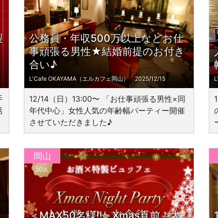
製
公務員・年収500万以上などお仕
事頑張る男性★結婚前提のお付き
合い♪
L'Cafe OKAYAMA（エルカフェ岡山）
2025/12/15
手
12/14（日）13:00〜 「お仕事頑張る男性×同
活
年代中心」女性人気の年齢幅パーティー開催
させていただきました♪
岡山
＜MAX50名様!!＞Xmas直前！大