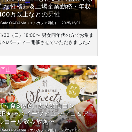
直な性格》＆上場企業勤務・年収
400万以上などの男性
L'Cafe OKAYAMA（エルカフェ岡山）
2025/12/01
11/30（日）18:00〜 男女同年代の方でお集ま
りのパーティー開催させていただきました♪
岡山
【立食Style】大人数街コン
SP★〜スイーツビュッフェ＆ア
ルコール飲み放題〜
L'Cafe OKAYAMA（エルカフェ岡山）
2025/11/17