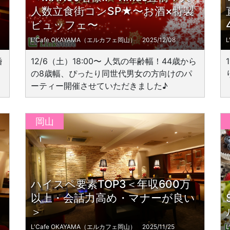
人数立食街コンSP★〜お酒×特製
ビュッフェ〜
L'Cafe OKAYAMA（エルカフェ岡山）
2025/12/08
婚
12/6（土）18:00〜 人気の年齢幅！44歳から
の8歳幅、ぴったり同世代男女の方向けのパ
ーティー開催させていただきました♪
岡山
ハイスペ要素TOP3＜年収600万
な
以上・会話力高め・マナーが良い
＞
L'Cafe OKAYAMA（エルカフェ岡山）
2025/11/25