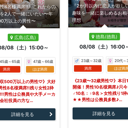
『2か月以内に恋人が欲し
性8名様満席!!》これからの
趣味を一緒に楽しめるお相
を2人で一緒にいたい〜年
理想
00万以上の男性〜
徳島(徳島)
広島(広島)
08/08（土）16:00
08/08（土）15:00～
23歳～32歳
20代～
45歳～65歳
47歳～66歳
満席
ほぼ満
満席
ほぼ満席
《23歳〜32歳男性♡》本日
収500万以上の男性♡》大好
開催！男性10名様満席♪只今
!男性8名様満席!!残り女性2枠
♂10名：♀9名＞女性残り1
!!!男性は公務員や大手メーカ
★★男性は公務員多数♪…
会社役員の方な…
詳細を見る
詳細を見る