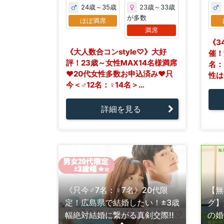
24歳～35歳
23歳～33歳
が多数
ほぼ満席
満席
《3
《大人数合コンstyle♡》大好
催！
評！23歳～女性MAX14名様満席
名：
♥20代女性多数お申込済み♥只
性は
今＜♂12名：♀14名＞…
詳細を見る
《只今♂7名：♀7名》20代限
【無
定！広島県で結婚したい！±3歳
グ】
幅絶対結婚に繋がる真剣交際!!
の婚