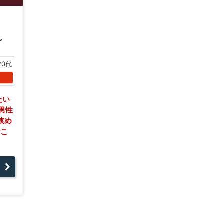
～
20代
たい
男性
狭め
むこ