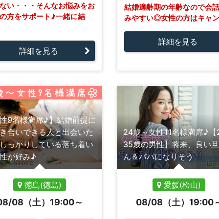
ない・・・そんなお悩みをお
結婚適齢期の年齢なので会
の方をサポート♪一緒に結
みやすい◎女性の方はキャン
詳細を見る
詳細を見る
性9名様満席♪】結婚前提に
24歳～女性11名様満席♪【
き合いできる人と出会いた
35歳の男性】将来、良い
しっかりしている落ち着い
ん＆パパになりそう
性が好み♪
愛媛(松山)
徳島(徳島)
08/08（土）19:00
08/08（土）19:00～