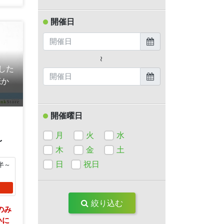
開催日
～
した
恋か
開催曜日
月
火
水
～
木
金
土
日
祝日
半～
絞り込む
のみ
いに