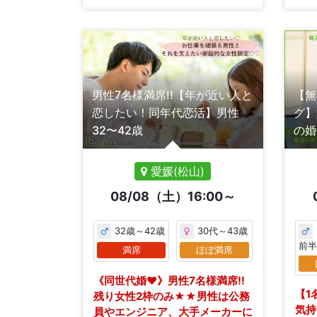
男性7名様満席!!【年が近い人と
【無
恋したい！同年代恋活】男性
グ】
32〜42歳
の婚
愛媛(松山)
08/08（土）16:00～
32歳～42歳
30代～43歳
前半
満席
ほぼ満席
《同世代婚♥》男性7名様満席!!
【1
残り女性2枠のみ★★男性は公務
気持
員やエンジニア、大手メーカーに