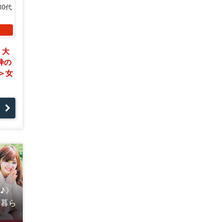
30代
》大
枠の
名＞女
♪》
人暮ら