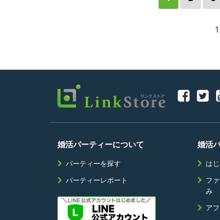
婚活パーティーについて
婚活
パーティーを探す
はじ
パーティーレポート
ファ
み
アフ