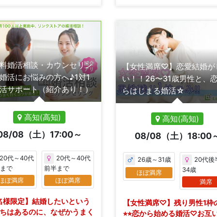
料婚活相談・カウンセリン
【女性満席♡】恋愛結婚が
婚活にお悩みの方へ♪1対1
い！！26〜31歳男性と、
活サポート（紹介あり！）
らはじまる婚活☆
高知(高知)
高知(高知)
08/08（土）17:00～
08/08（土）18:00
20代～40代
20代～40代
26歳～31歳
20代後
まで
前半まで
34歳
ほぼ満席
ほぼ満席
ほぼ満席
満席
名様限定】結婚したいという
【女性満席♡】残り男性1枠
ちはあるのに、なぜかうまく
⭐︎⭐︎恋から始める婚活♡お互