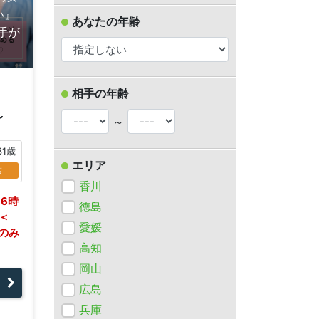
い』
あなたの年齢
手が
相手の年齢
～
～
31歳
エリア
席
香川
16時
徳島
＜
愛媛
枠のみ
高知
岡山
広島
兵庫