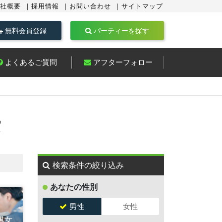
社概要
採用情報
お問い合わせ
サイトマップ
無料会員登録
パーティーを探す
よくあるご質問
アフターフォロー
索
検索条件の絞り込み
あなたの性別
男性
女性
男女