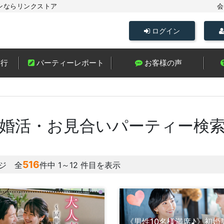
ンならリンクストア
会
ログイン
進行
パーティーレポート
お客様の声
婚活・お見合いパーティー検
516
ページ 全
件中 1～12 件目を表示
《男性10名様満席♪》初婚