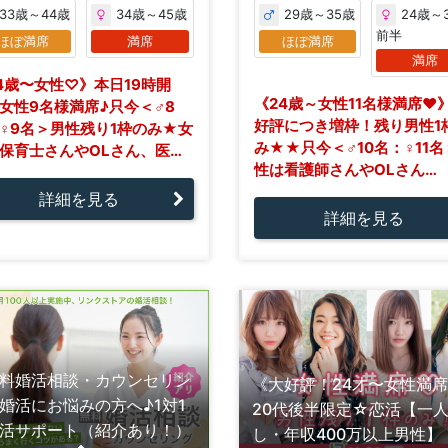
29歳～35歳
24歳～
33歳～44歳
34歳～45歳
前半
ほぼ満席
ほぼ満席
満席
満席
4歳〜女性♡》本日19時開
《24歳～女性11名様満席♥
女性9名様満席♪只今＜♂8
好評につき増枠！残り男性1
♀9名＞男性残り1枠のみ★女
み★★只今＜♂10名：♀11
保育士さんやOLさん、医…
性は看護師さんやOLさん…
詳細を見る
詳細を見る
料婚活相談・カウンセリン
《大好評！24才〜女性満席
婚活にお悩みの方へ♪1対1
20代後半限定☆恋活【一
活サポート（紹介あり！）
し・年収400万以上男性】