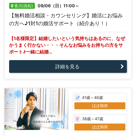
09/06（日）11:00～
香川(高松)
【無料婚活相談・カウンセリング】婚活にお悩み
の方へ♪1対1の婚活サポート（紹介あり！）
【1名様限定】結婚したいという気持ちはあるのに、なぜ
かうまく行かない・・・そんなお悩みをお持ちの方をサ
ポート♪一緒に結婚…
詳細を見る
41歳～46歳
ほぼ満席
38歳～47歳
ほぼ満席