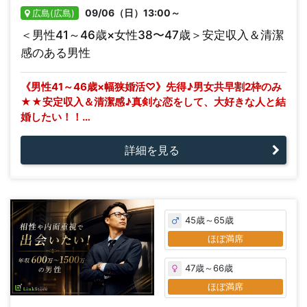
09/06（日）13:00～
広島(広島)
＜男性41～46歳×女性38〜47歳＞安定収入＆清潔
感のある男性
《男性41～46歳×幅狭婚活♡》先得♪男女共早割2枠のみ
★★安定収入＆清潔感♪真剣な恋をして、大好きな人と結
婚したい！！…
詳細を見る
45歳～65歳
ほぼ満席
47歳～66歳
ほぼ満席