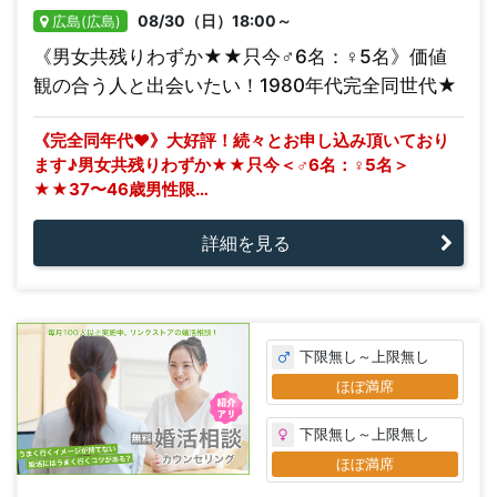
08/30（日）18:00～
広島(広島)
《男女共残りわずか★★只今♂6名：♀5名》価値
観の合う人と出会いたい！1980年代完全同世代★
《完全同年代♥》大好評！続々とお申し込み頂いており
ます♪男女共残りわずか★★只今＜♂6名：♀5名＞
★★37〜46歳男性限…
詳細を見る
下限無し～上限無し
ほぼ満席
下限無し～上限無し
ほぼ満席