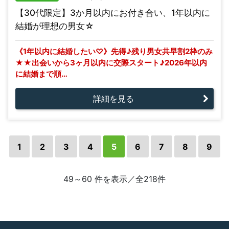
【30代限定】3か月以内にお付き合い、1年以内に
結婚が理想の男女☆
《1年以内に結婚したい♡》先得♪残り男女共早割2枠のみ
★★出会いから3ヶ月以内に交際スタート♪2026年以内
に結婚まで順…
詳細を見る
1
2
3
4
5
6
7
8
9
49～60 件を表示／全218件