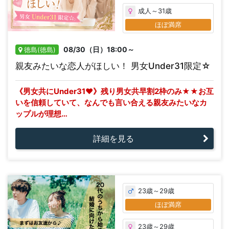
成人～31歳
ほぼ満席
08/30（日）18:00～
徳島(徳島)
親友みたいな恋人がほしい！ 男女Under31限定☆
《男女共にUnder31♥》残り男女共早割2枠のみ★★お互
いを信頼していて、なんでも言い合える親友みたいなカ
ップルが理想…
詳細を見る
23歳～29歳
ほぼ満席
23歳～29歳