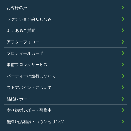
お客様の声
ファッション身だしなみ
よくあるご質問
アフターフォロー
プロフィールカード
事前ブロックサービス
パーティーの進行について
ストアポイントについて
結婚レポート
幸せ結婚レポート募集中
無料婚活相談・カウンセリング