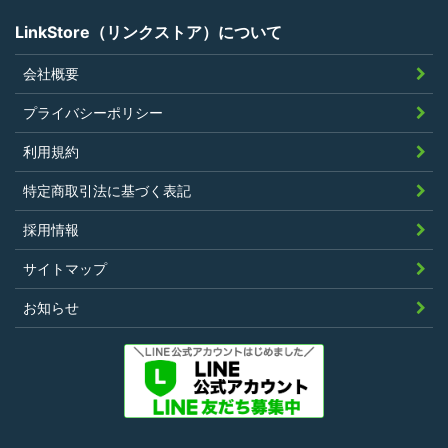
LinkStore（リンクストア）について
会社概要
プライバシーポリシー
利用規約
特定商取引法に基づく表記
採用情報
サイトマップ
お知らせ