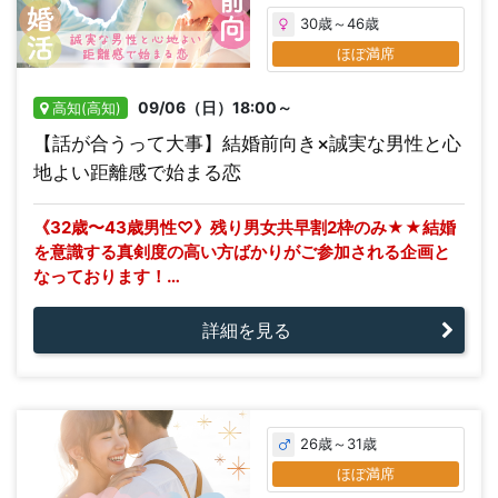
30歳～46歳
ほぼ満席
09/06（日）18:00～
高知(高知)
【話が合うって大事】結婚前向き×誠実な男性と心
地よい距離感で始まる恋
《32歳〜43歳男性♡》残り男女共早割2枠のみ★★結婚
を意識する真剣度の高い方ばかりがご参加される企画と
なっております！…
詳細を見る
26歳～31歳
ほぼ満席