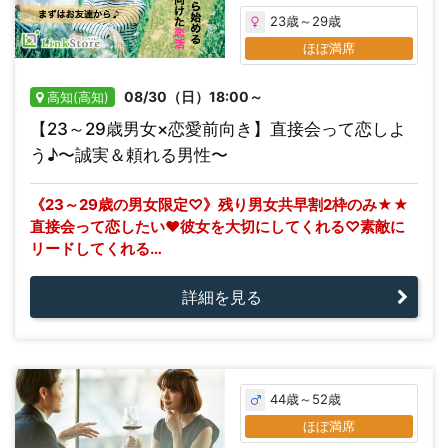
23歳～29歳
ほぼ満席
08/30（日）18:00～
高知(高知)
【23～29歳男女×恋愛前向き】直接会って恋しよ
う♪〜誠実＆頼れる男性〜
《23～29歳の男女限定♡》残り男女共早割2枠のみ★★
直接会って恋したい♥彼女を大切にしてくれる♡素敵に
リードしてくれる…
詳細を見る
44歳～52歳
ほぼ満席