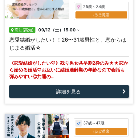
25歳～34歳
ほぼ満席
09/12（土）15:00～
高知(高知)
恋愛結婚がしたい！！26〜31歳男性と、恋からは
じまる婚活☆
《恋愛結婚がしたい♡》残り男女共早割2枠のみ★★恋か
ら始める婚活♡お互いに結婚適齢期の年齢なので会話も
弾みやすい◎共通の…
詳細を見る
37歳～47歳
ほぼ満席