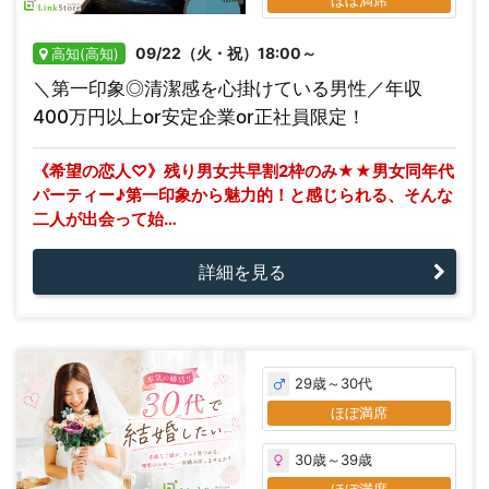
ほぼ満席
09/22（火・祝）18:00～
高知(高知)
＼第一印象◎清潔感を心掛けている男性／年収
400万円以上or安定企業or正社員限定！
《希望の恋人♡》残り男女共早割2枠のみ★★男女同年代
パーティー♪第一印象から魅力的！と感じられる、そんな
二人が出会って始…
詳細を見る
29歳～30代
ほぼ満席
30歳～39歳