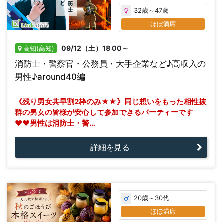
32歳～47歳
ほぼ満席
09/12（土）18:00～
高知(高知)
消防士・警察官・公務員・大手企業など♪高収入の
男性♪around40編
《残り男女共早割2枠のみ★★》同じ想いをもった相性抜
群の男女の皆様が安心して参加できるパーティーです
♥♥男性は消防士・警…
詳細を見る
20歳～30代
ほぼ満席