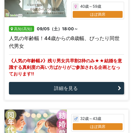
40歳～59歳
ほぼ満席
09/05（土）18:00～
高知(高知)
人気の年齢幅！44歳からの8歳幅、ぴったり同世
代男女
《人気の年齢幅♪》残り男女共早割2枠のみ★★結婚を意
識する真剣度の高い方ばかりがご参加される企画となっ
ております!!
詳細を見る
32歳～43歳
ほぼ満席