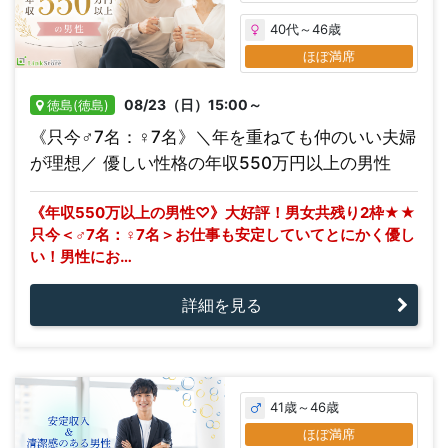
40代～46歳
ほぼ満席
08/23（日）15:00～
徳島(徳島)
《只今♂7名：♀7名》＼年を重ねても仲のいい夫婦
が理想／ 優しい性格の年収550万円以上の男性
《年収550万以上の男性♡》大好評！男女共残り2枠★★
只今＜♂7名：♀7名＞お仕事も安定していてとにかく優し
い！男性にお…
詳細を見る
41歳～46歳
ほぼ満席