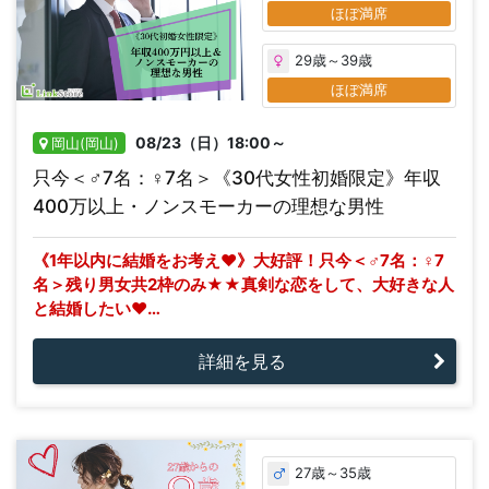
ほぼ満席
29歳～39歳
ほぼ満席
08/23（日）18:00～
岡山(岡山)
只今＜♂7名：♀7名＞《30代女性初婚限定》年収
400万以上・ノンスモーカーの理想な男性
《1年以内に結婚をお考え♥》大好評！只今＜♂7名：♀7
名＞残り男女共2枠のみ★★真剣な恋をして、大好きな人
と結婚したい♥…
詳細を見る
27歳～35歳