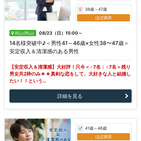
38歳～47歳
ほぼ満席
08/23（日）15:00～
岡山(岡山)
14名様突破中♪＜男性41～46歳×女性38〜47歳＞
安定収入＆清潔感のある男性
【安定収入＆清潔感】大好評！只今＜♂7名：♀7名＞残り
男女共2枠のみ★★真剣な恋をして、大好きな人と結婚し
たい！！という…
詳細を見る
41歳～46歳
ほぼ満席