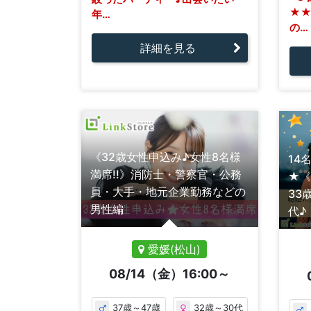
★★
年…
の…
詳細を見る
《32歳女性申込み♪女性8名様
14
満席!!》消防士・警察官・公務
★《
員・大手・地元企業勤務などの
33
男性編
代♪
愛媛(松山)
08/14（金）16:00～
37歳～47歳
32歳～30代