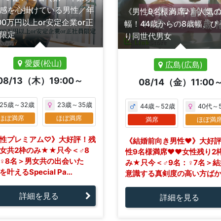
感を心掛けている男性／年
《男性9名様満席♪》人気
00万円以上or安定企業or正
幅！44歳からの8歳幅、ぴ
限定
り同世代男女
愛媛(松山)
広島(広島)
08/13（木）19:00～
08/14（金）11:00
25歳～32歳
23歳～35歳
44歳～52歳
40代～
ほぼ満席
ほぼ満席
満席
ほぼ満
性プレミアム♡》大好評！残
《結婚前向き男性♥》大好
女共2枠のみ★★只今＜♂8
性9名様満席♥♥女性残り2
♀8名＞男女共の出会いた
み★只今＜♂9名：♀7名＞
を叶えるSpecial Pa…
意識する真剣度の高い方ばか
詳細を見る
詳細を見る