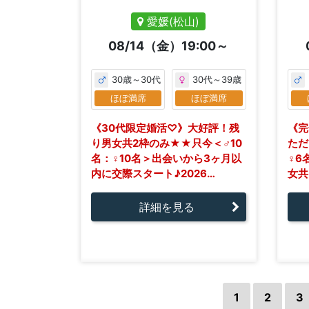
愛媛(松山)
08/14（金）19:00～
30歳～30代
30代～39歳
ほぼ満席
ほぼ満席
《完
《30代限定婚活♡》大好評！残
ただ
り男女共2枠のみ★★只今＜♂10
♀6
名：♀10名＞出会いから3ヶ月以
女共
内に交際スタート♪2026…
詳細を見る
1
2
3