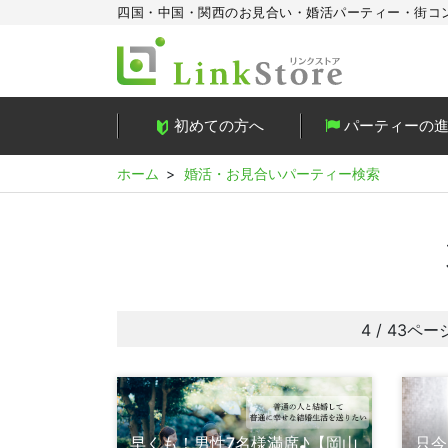
四国・中国・関西のお見合い・婚活パーティー・街コ
初めての方へ
パーティーの
ホーム
婚活・お見合いパーティー検索
4 / 43ペ
早くも！男性7名様満席♪【岡山
只今