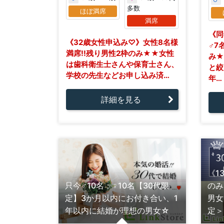
多数
ほぼ満席
満席
《同
《32歳女性申込み♡》女性8名様
♂7
満席!!残り男性2枠のみ★★女性
み★
は歯科衛生士さんや保育士さん、
と絞
学校の先生などお申し込み済…
年…
詳細を見る
《1
のみ
只今♂10名：♀10名【30代限
男女
定】3か月以内にお付き合い、1
定＞
年以内に結婚が理想の男女☆