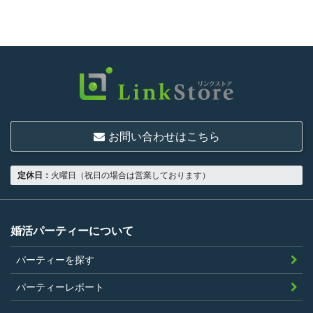
お問い合わせはこちら
定休日：
火曜日（祝日の場合は営業しております）
婚活パーティーについて
パーティーを探す
パーティーレポート