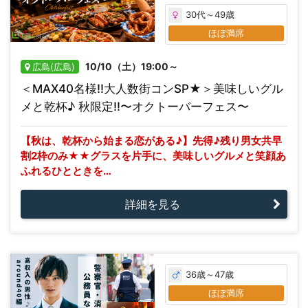
30代～49歳
ほぼ満席
10/10（土）19:00～
広島(広島)
＜MAX40名様!!大人数街コンSP★＞美味しいグル
メと乾杯♪ 秋限定!!〜オクトーバーフェス〜
【秋は、乾杯から始まる恋がある♪】先得♪残り男女共早
割2枠のみ★★グラスを片手に、美味しいグルメと笑顔あ
ふれるひとときを…
詳細を見る
36歳～47歳
ほぼ満席