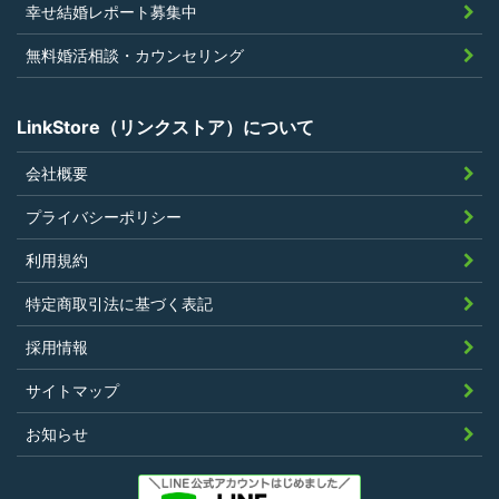
幸せ結婚レポート募集中
無料婚活相談・カウンセリング
LinkStore（リンクストア）について
会社概要
プライバシーポリシー
利用規約
特定商取引法に基づく表記
採用情報
サイトマップ
お知らせ