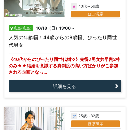
40代～59歳
ほぼ満席
10/18（日）13:00～
広島(広島)
人気の年齢幅！44歳からの8歳幅、ぴったり同世
代男女
《40代からのぴったり同世代婚♡》先得♪男女共早割2枠
のみ★★結婚を意識する真剣度の高い方ばかりがご参加
される企画となっ…
詳細を見る
25歳～32歳
ほぼ満席