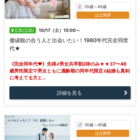
35歳～45歳
ほぼ満席
10/17（土）15:00～
広島(広島)
価値観の合う人と出会いたい！1980年代完全同世
代★
《完全同年代♥》先得♪男女共早割2枠のみ★★37〜46
歳男性限定♡男女ともに適齢期の同年代限定♪結婚も真剣
に考えてる方と…
詳細を見る
30歳～40歳
ほぼ満席