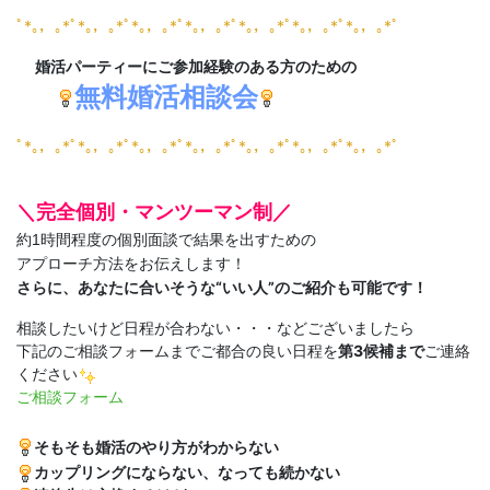
ﾟ*｡，｡*ﾟ*｡，｡*ﾟ*｡，｡*ﾟ*｡，｡*ﾟ*｡，｡*ﾟ*｡，｡*ﾟ*｡，｡*ﾟ
婚活パーティーにご参加経験のある方のための
無料婚活相談会
ﾟ*｡，｡*ﾟ*｡，｡*ﾟ*｡，｡*ﾟ*｡，｡*ﾟ*｡，｡*ﾟ*｡，｡*ﾟ*｡，｡*ﾟ
＼完全個別・マンツーマン制／
約1時間程度の個別面談で結果を出すための
アプローチ方法をお伝えします！
さらに、あなたに合いそうな“いい人”のご紹介も可能です！
相談したいけど日程が合わない・・・などございましたら
下記のご相談フォームまでご都合の良い日程を
第3候補まで
ご連絡
ください
ご相談フォーム
そもそも婚活のやり方がわからない
カップリングにならない、なっても続かない