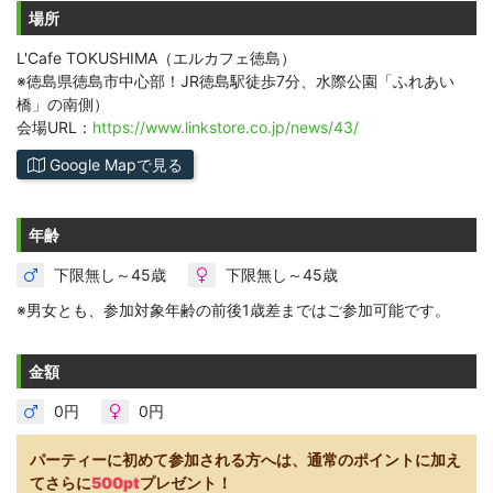
場所
L'Cafe TOKUSHIMA（エルカフェ徳島）
※徳島県徳島市中心部！JR徳島駅徒歩7分、水際公園「ふれあい
橋」の南側）
会場URL：
https://www.linkstore.co.jp/news/43/
Google Mapで見る
年齢
下限無し～45歳
下限無し～45歳
※男女とも、参加対象年齢の前後1歳差まではご参加可能です。
金額
0円
0円
パーティーに初めて参加される方へは、通常のポイントに加え
てさらに
500pt
プレゼント！