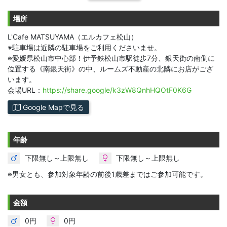
場所
L'Cafe MATSUYAMA（エルカフェ松山）
※駐車場は近隣の駐車場をご利用くださいませ。
※愛媛県松山市中心部！伊予鉄松山市駅徒歩7分、銀天街の南側に
位置する《南銀天街》の中、ルームズ不動産の北隣にお店がござ
います。
会場URL：
https://share.google/k3zW8QnhHQOtF0K6G
Google Mapで見る
年齢
下限無し～上限無し
下限無し～上限無し
※男女とも、参加対象年齢の前後1歳差まではご参加可能です。
金額
0円
0円