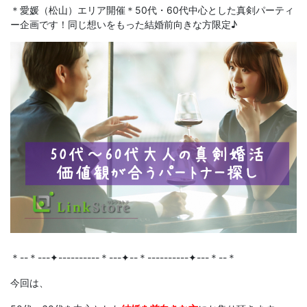
＊愛媛（松山）エリア開催＊50代・60代中心とした真剣パーティ
ー企画です！同じ想いをもった結婚前向きな方限定♪
＊--＊---✦----------＊---✦--＊----------✦---＊--＊
今回
は、