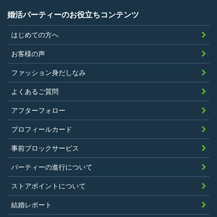
弊社が希望する証明書を持参できるこ
婚活パーティーのお役立ちコンテンツ
と。
はじめての方へ
過去に、当社運営サービスにおいて、不
正行為、ストーカー行為、クレジットカ
お客様の声
ードの不正利用その他問題のある行為を
ファッション身だしなみ
したことがないこと
暴力団等の反社会的勢力の関係者でな
よくあるご質問
く、また、法令違反あるいは公序良俗違
アフターフォロー
反行為等反社会的活動を行ったことがな
プロフィールカード
いこと
当社の独自の裁量によりLinkStoreの運営
事前ブロックサービス
上問題があると判断されたことがないこ
パーティーの進行について
と
過去に会員登録を抹消されたり、利用停
ストアポイントについて
止処分を受けたことがないこと
結婚レポート
当社の提供するサービスと同一または類