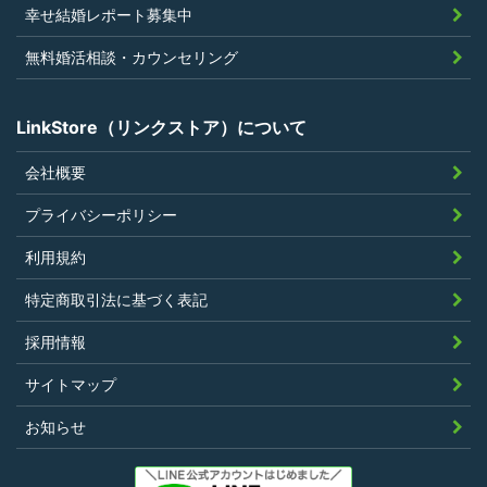
幸せ結婚レポート募集中
似のサービスを提供することを業とする
法人または個人若しくはそれらの従業者
無料婚活相談・カウンセリング
でないこと
LinkStore（リンクストア）について
会社概要
第4条（ポイントの付与）
プライバシーポリシー
利用者は、本規約に違反することなく、
利用規約
LinkStoreを利用することにより、当社が定
特定商取引法に基づく表記
める基準に従ったポイントの付与を受けるこ
とができます。
採用情報
その他、キャンペーンなど当社の判断により
サイトマップ
随時ポイントの付与をすることがあります。
お知らせ