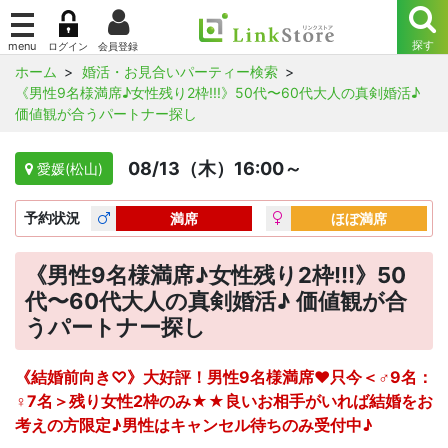
ホーム
婚活・お見合いパーティー検索
《男性9名様満席♪女性残り2枠!!!》50代〜60代大人の真剣婚活♪
価値観が合うパートナー探し
08/13（木）16:00～
愛媛(松山)
予約
状況
満席
ほぼ満席
《男性9名様満席♪女性残り2枠!!!》50
代〜60代大人の真剣婚活♪ 価値観が合
うパートナー探し
《結婚前向き♡》大好評！男性9名様満席♥只今＜♂9名：
♀7名＞残り女性2枠のみ★★良いお相手がいれば結婚をお
考えの方限定♪男性はキャンセル待ちのみ受付中♪