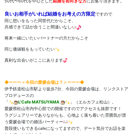
50代〜60代を中心とした
結婚を前向きな方
にお集り頂きます。
良いお相手がいれば結婚をお考えの方限定
ですので
同じ想いをもった同世代だからこそ、
共感できて話が合うこと間違いなし
将来一緒にいたいパートナーの方だからこそ
同じ価値観をもっていたい
真剣な出会いがここにあります
◆ーーー＜今回の愛媛
会場は？＞ーーー◆
伊予鉄道松山市駅より徒歩7分、今回の愛媛会場は、リンクストア
プロデュースの
L'Cafe MATSUYAMA
「
」（エルカフェ松山）。
愛媛県松山市内中心部での開催ですのでアクセスも抜群です！
ラグジュアリーでありながらも、心地よく落ち着いた雰囲気が漂
う愛媛会場での婚活パーティー
普段使いもできるcafeになってますので、デート気分でお話を楽