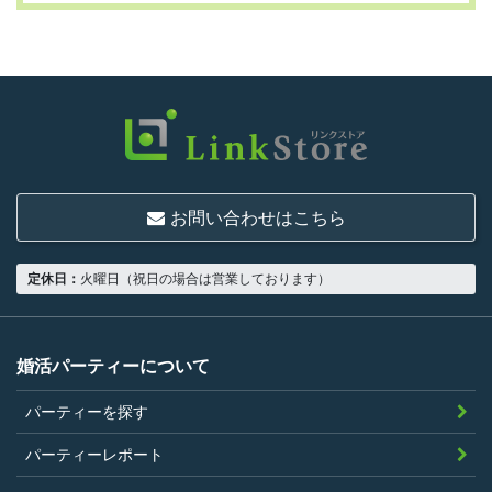
利用は次に掲げる条件をいずれも満たす人に
限り、一つでも満たさない人は利用資格がな
いものとします。
結婚または異性との交際を真剣に希望し
ていること
お問い合わせはこちら
18歳以上の独身者であること
男性は収入があること
定休日：
火曜日（祝日の場合は営業しております）
当社の指定する環境でサービスを利用で
きること
当社が企画するパーティープランに設定
婚活パーティーについて
されている年齢条件にあてはまっている
パーティーを探す
こと。
参加条件があり証明書が必要なパーティ
パーティーレポート
ーは、その条件にあてはまっており且つ