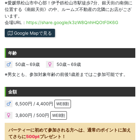
※愛媛県松山市中心部！伊予鉄松山市駅徒歩7分、銀天街の南側に
位置する《南銀天街》の中、ルームズ不動産の北隣にお店がござ
います。
会場URL：
https://share.google/k3zW8QnhHQOtF0K6G
Google Mapで見る
年齢
50歳～69歳
50歳～69歳
※男女とも、参加対象年齢の前後1歳差まではご参加可能です。
金額
6,500円 / 4,400円
WEB割
3,800円 / 500円
WEB割
パーティーに初めて参加される方へは、通常のポイントに加え
てさらに
500pt
プレゼント！