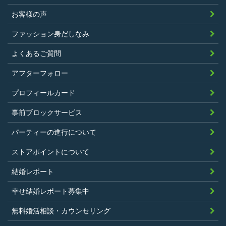
正行為、ストーカー行為、クレジットカ
お客様の声
ードの不正利用その他問題のある行為を
ファッション身だしなみ
したことがないこと
暴力団等の反社会的勢力の関係者でな
よくあるご質問
く、また、法令違反あるいは公序良俗違
アフターフォロー
反行為等反社会的活動を行ったことがな
プロフィールカード
いこと
当社の独自の裁量によりLinkStoreの運営
事前ブロックサービス
上問題があると判断されたことがないこ
パーティーの進行について
と
過去に会員登録を抹消されたり、利用停
ストアポイントについて
止処分を受けたことがないこと
結婚レポート
当社の提供するサービスと同一または類
幸せ結婚レポート募集中
似のサービスを提供することを業とする
法人または個人若しくはそれらの従業者
無料婚活相談・カウンセリング
でないこと