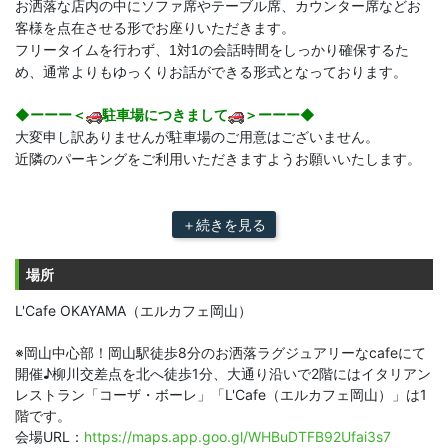
お洒落な店内の中にソファ席やテーブル席、カウンター席などお
客様を点在させる形でお座りいただきます。
フリータイムを行わず、1対1の会話時間をしっかり確保するた
め、通常よりもゆっくりお話ができる形式となっております。
◆ーーー＜
駐車場につきまして
＞ーーー◆
大変申し訳ありませんが駐車場のご用意はございません。
近隣のパーキングをご利用いただきますようお願いいたします。
＋続きを見る
場所
L'Cafe OKAYAMA（エルカフェ岡山）
※岡山中心部！岡山駅徒歩8分のお洒落ラグジュアリーなcafeにて
開催♪柳川交差点を北へ徒歩1分、大通り沿いで2階にはイタリアン
レストラン「コーザ・ボーレ」「L'Cafe（エルカフェ岡山）」は1
階です。
会場URL：
https://maps.app.goo.gl/WHBuDTFB92Ufai3s7