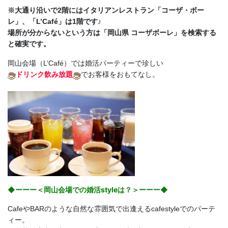
※大通り沿いで2階にはイタリアンレストラン「コーザ・ボー
レ」、「L’Café」は1階です♪
場所が分からないという方は「岡山県 コーザボーレ」を検索する
と確実です。
岡山会場（L’Café）では婚活パーティーで珍しい
ドリンク飲み放題
でお客様をおもてなし。
◆ーーー＜岡山会場での婚活styleは？＞ーーー◆
CafeやBARのような自然な雰囲気で出逢えるcafestyleでのパーテ
ィー。