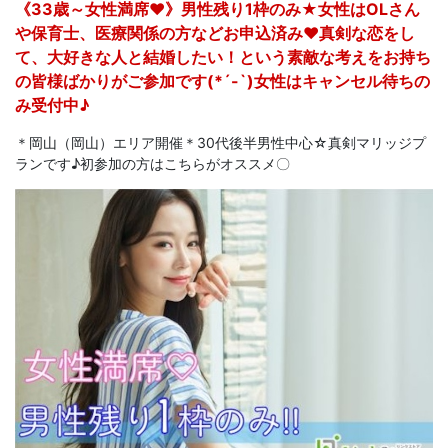
《33歳～女性満席♥》男性残り1枠のみ★女性はOLさん
や保育士、医療関係の方などお申込済み♥真剣な恋をし
て、大好きな人と結婚したい！という素敵な考えをお持ち
の皆様ばかりがご参加です(*´-`)女性はキャンセル待ちの
み受付中♪
＊岡山（岡山）エリア開催＊30代後半男性中心☆真剣マリッジプ
ランです♪初参加の方はこちらがオススメ〇