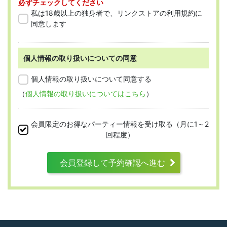
必ずチェックしてください
「会員」とは、本規約に従って会員登録
私は18歳以上の独身者で、リンクストアの利用規約に
をした人を指します。
同意します
個人情報の取り扱いについての同意
第2条 （適用範囲）
個人情報の取り扱いについて同意する
（
個人情報の取り扱いについてはこちら
）
本規約は、すべての会員に適用され、登録手
続時および登録後にお守りいただく規約とな
会員限定のお得なパーティー情報を受け取る（月に1～2
ります。
回程度）
会員登録して予約確認へ進む
第3条 （利用資格）
利用は次に掲げる条件をいずれも満たす人に
限り、一つでも満たさない人は利用資格がな