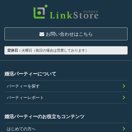
いものとします。
結婚または異性との交際を真剣に希望し
ていること
お問い合わせはこちら
18歳以上の独身者であること
男性は収入があること
定休日：
火曜日（祝日の場合は営業しております）
当社の指定する環境でサービスを利用で
きること
当社が企画するパーティープランに設定
婚活パーティーについて
されている年齢条件にあてはまっている
パーティーを探す
こと。
参加条件があり証明書が必要なパーティ
パーティーレポート
ーは、その条件にあてはまっており且つ
弊社が希望する証明書を持参できるこ
婚活パーティーのお役立ちコンテンツ
と。
はじめての方へ
過去に、当社運営サービスにおいて、不