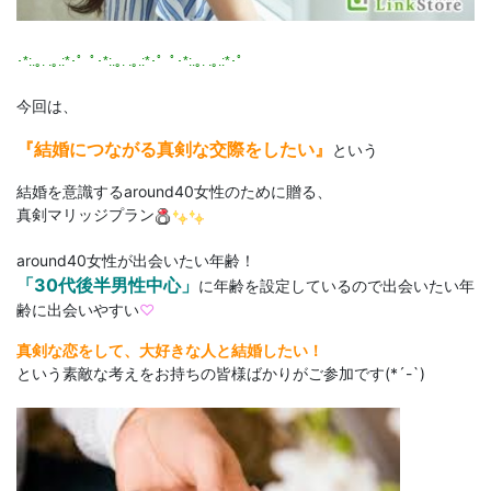
･*:.｡. .｡.:*･゜ﾟ･*:.｡. .｡.:*･゜ﾟ･*:.｡. .｡.:*･゜
今回は、
『結婚につながる真剣な交際をしたい』
という
結婚を意識するaround40女性のために贈る、
真剣マリッジプラン
around40女性が出会いたい年齢！
「30代後半男性中心」
に年齢を設定しているので出会いたい年
齢に出会いやすい
♡
真剣な恋をして、大好きな人と結婚したい！
という素敵な考えをお持ちの皆様ばかりがご参加です(*´-`)