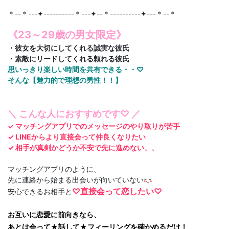
＊--＊---✦----------＊---✦--＊----------✦---＊--＊
《23～29歳の男女限定》
・彼女を大切にしてくれる誠実な彼氏
・素敵にリードしてくれる頼れる彼氏
思いっきり楽しい時間を共有できる・・♡
そんな【魅力的で理想の男性！！】
＼ こんな人におすすめです♡ ／
✓ マッチングアプリでのメッセージのやり取りが苦手
✓ LINEからより直接会って仲良くなりたい​
✓ 相手が真剣かどうか不安で先に進めない、、
マッチングアプリのように、
先に連絡から始まる出会いが向いていない
♡
直接会って恋したい♡
安心できるお相手と
お互いに恋愛に前向きなら、
あとは会って★話して★フィーリングを確かめるだけ！