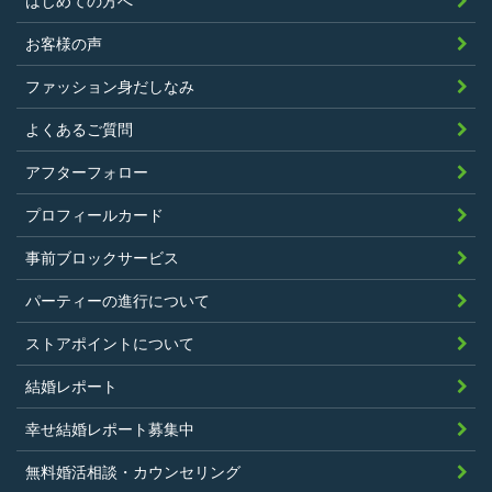
はじめての方へ
過去に、当社運営サービスにおいて、不
正行為、ストーカー行為、クレジットカ
お客様の声
ードの不正利用その他問題のある行為を
ファッション身だしなみ
したことがないこと
暴力団等の反社会的勢力の関係者でな
よくあるご質問
く、また、法令違反あるいは公序良俗違
アフターフォロー
反行為等反社会的活動を行ったことがな
プロフィールカード
いこと
当社の独自の裁量によりLinkStoreの運営
事前ブロックサービス
上問題があると判断されたことがないこ
パーティーの進行について
と
過去に会員登録を抹消されたり、利用停
ストアポイントについて
止処分を受けたことがないこと
結婚レポート
当社の提供するサービスと同一または類
幸せ結婚レポート募集中
似のサービスを提供することを業とする
法人または個人若しくはそれらの従業者
無料婚活相談・カウンセリング