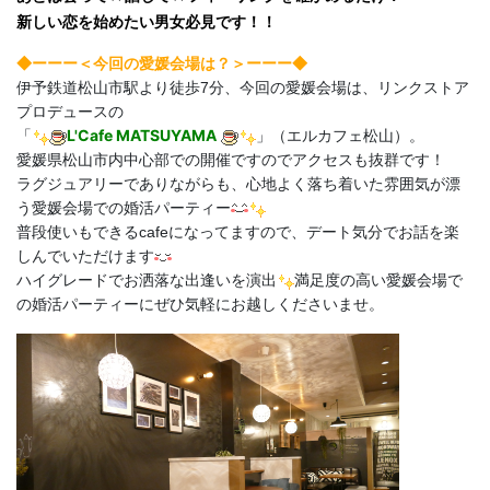
新しい恋を始めたい男女必見です！！
◆ーーー＜今回の愛媛
会場は？＞ーーー◆
伊予鉄道松山市駅より徒歩7分、今回の愛媛会場は、リンクストア
プロデュースの
L'Cafe MATSUYAMA
「
」（エルカフェ松山）。
愛媛県松山市内中心部での開催ですのでアクセスも抜群です！
ラグジュアリーでありながらも、心地よく落ち着いた雰囲気が漂
う愛媛会場での婚活パーティー
普段使いもできるcafeになってますので、デート気分でお話を楽
しんでいただけます
ハイグレードでお洒落な出逢いを演出
満足度の高い愛媛会場で
の婚活パーティーにぜひ気軽にお越しくださいませ。