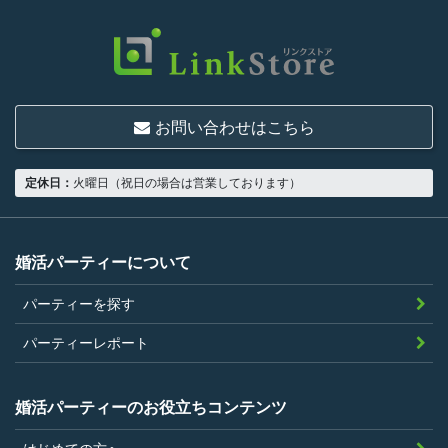
限り、一つでも満たさない人は利用資格がな
いものとします。
結婚または異性との交際を真剣に希望し
ていること
お問い合わせはこちら
18歳以上の独身者であること
男性は収入があること
定休日：
火曜日（祝日の場合は営業しております）
当社の指定する環境でサービスを利用で
きること
当社が企画するパーティープランに設定
婚活パーティーについて
されている年齢条件にあてはまっている
パーティーを探す
こと。
参加条件があり証明書が必要なパーティ
パーティーレポート
ーは、その条件にあてはまっており且つ
弊社が希望する証明書を持参できるこ
婚活パーティーのお役立ちコンテンツ
と。