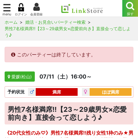
ホーム
婚活・お見合いパーティー検索
男性7名様満席!!【23～29歳男女×恋愛前向き】直接会って恋しよ
う♪
このパーティーは終了しています。
07/11（土）16:00～
愛媛(松山)
予約
状況
満席
ほぼ満席
男性7名様満席!!【23～29歳男女×恋愛
前向き】直接会って恋しよう♪
《20代女性のみ♡》男性7名様満席!!残り女性1枠のみ★男