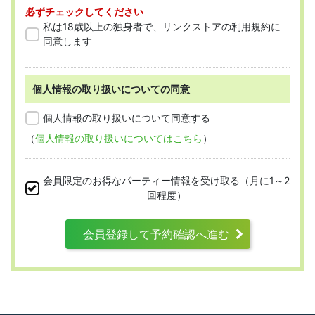
必ずチェックしてください
「会員」とは、本規約に従って会員登録
私は18歳以上の独身者で、リンクストアの利用規約に
をした人を指します。
同意します
個人情報の取り扱いについての同意
第2条 （適用範囲）
個人情報の取り扱いについて同意する
（
個人情報の取り扱いについてはこちら
）
本規約は、すべての会員に適用され、登録手
続時および登録後にお守りいただく規約とな
会員限定のお得なパーティー情報を受け取る（月に1～2
ります。
回程度）
会員登録して予約確認へ進む
第3条 （利用資格）
利用は次に掲げる条件をいずれも満たす人に