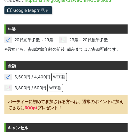
会場URL：
https://share.google/k3zW8QnhHQOtF0K6G
Google Mapで見る
年齢
20代前半多数～29歳
23歳～20代後半多数
※男女とも、参加対象年齢の前後1歳差まではご参加可能です。
金額
6,500円 / 4,400円
WEB割
3,800円 / 500円
WEB割
パーティーに初めて参加される方へは、通常のポイントに加え
てさらに
500pt
プレゼント！
キャンセル