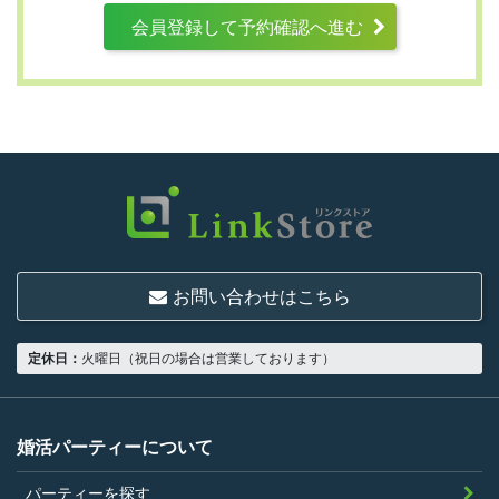
会員登録して予約確認へ進む
第3条 （利用資格）
利用は次に掲げる条件をいずれも満たす人に
限り、一つでも満たさない人は利用資格がな
いものとします。
結婚または異性との交際を真剣に希望し
ていること
お問い合わせはこちら
18歳以上の独身者であること
男性は収入があること
定休日：
火曜日（祝日の場合は営業しております）
当社の指定する環境でサービスを利用で
きること
当社が企画するパーティープランに設定
婚活パーティーについて
されている年齢条件にあてはまっている
パーティーを探す