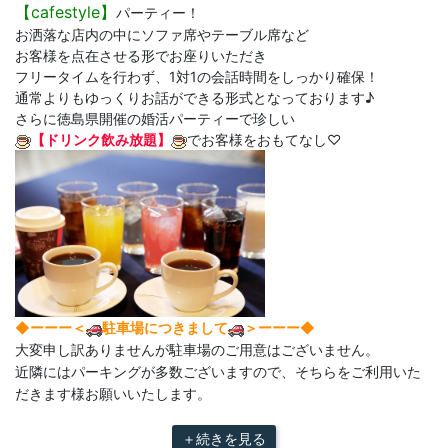
【
cafestyle】
パーティー！
お洒落な店内の中にソファ席やテーブル席など
お客様を点在させる形でお座りいただき
フリータイムを行わず、1対1の会話時間をしっかり確保！
通常よりもゆっくりお話ができる形式となっております♪
さらに徳島県開催の婚活パーティーで珍しい
【ドリンク飲み放題】
でお客様をおもてなし♡
◆ーーー＜
駐車場につきまして
＞ーーー◆
大変申し訳ありませんが駐車場のご用意はございません。
近隣にはパーキングが多数ございますので、そちらをご利用いた
だきます様お願いいたします。
＋続きを見る