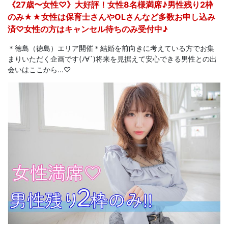
《27歳〜女性♡》大好評！女性8名様満席♪男性残り2枠
のみ★★女性は保育士さんやOLさんなど多数お申し込み
済♡女性の方はキャンセル待ちのみ受付中♪
＊徳島（徳島）エリア開催＊結婚を前向きに考えている方でお集
まりいただく企画です(ﾉ∀`)将来を見据えて安心できる男性との出
会いはここから...♡