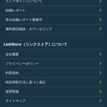
過去に会員登録を抹消されたり、利用停
ストアポイントについて
止処分を受けたことがないこと
結婚レポート
当社の提供するサービスと同一または類
幸せ結婚レポート募集中
似のサービスを提供することを業とする
法人または個人若しくはそれらの従業者
無料婚活相談・カウンセリング
でないこと
LinkStore（リンクストア）について
会社概要
第4条（ポイントの付与）
プライバシーポリシー
利用者は、本規約に違反することなく、
利用規約
LinkStoreを利用することにより、当社が定
特定商取引法に基づく表記
める基準に従ったポイントの付与を受けるこ
とができます。
採用情報
その他、キャンペーンなど当社の判断により
サイトマップ
随時ポイントの付与をすることがあります。