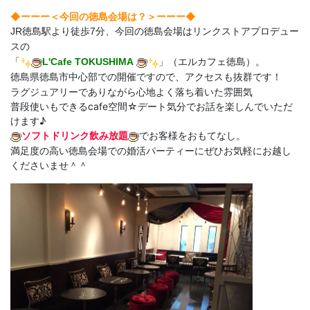
◆ーーー＜今回の徳島会場は？＞
ーーー◆
JR徳島駅より徒歩7分、今回の徳島会場はリンクストアプロデュー
スの
「
L'Cafe TOKUSHIMA
」（エルカフェ徳島）。
徳島県徳島市中心部での開催ですので、アクセスも抜群です！
ラグジュアリーでありながら心地よく落ち着いた雰囲気
普段使いもできるcafe空間☆デート気分でお話を楽しんでいただ
けます♪
ソフトドリンク飲み放題
でお客様をおもてなし。
満足度の高い徳島会場での婚活パーティーにぜひお気軽にお越し
くださいませ＾＾