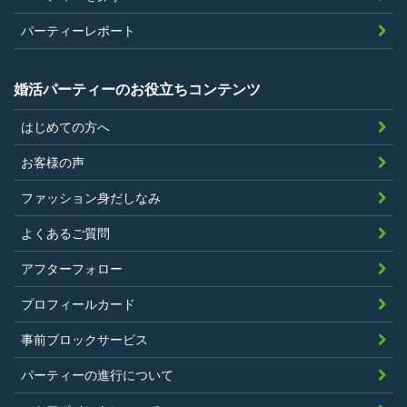
こと。
参加条件があり証明書が必要なパーティ
パーティーレポート
ーは、その条件にあてはまっており且つ
弊社が希望する証明書を持参できるこ
婚活パーティーのお役立ちコンテンツ
と。
はじめての方へ
過去に、当社運営サービスにおいて、不
正行為、ストーカー行為、クレジットカ
お客様の声
ードの不正利用その他問題のある行為を
ファッション身だしなみ
したことがないこと
暴力団等の反社会的勢力の関係者でな
よくあるご質問
く、また、法令違反あるいは公序良俗違
アフターフォロー
反行為等反社会的活動を行ったことがな
プロフィールカード
いこと
当社の独自の裁量によりLinkStoreの運営
事前ブロックサービス
上問題があると判断されたことがないこ
パーティーの進行について
と