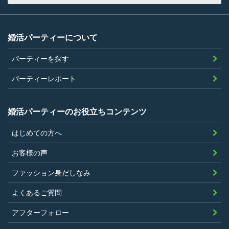
当社の指定する環境でサービスを利用で
きること
当社が企画するパーティープランに設定
婚活パーティーについて
されている年齢条件にあてはまっている
パーティーを探す
こと。
参加条件があり証明書が必要なパーティ
パーティーレポート
ーは、その条件にあてはまっており且つ
弊社が希望する証明書を持参できるこ
婚活パーティーのお役立ちコンテンツ
と。
はじめての方へ
過去に、当社運営サービスにおいて、不
正行為、ストーカー行為、クレジットカ
お客様の声
ードの不正利用その他問題のある行為を
ファッション身だしなみ
したことがないこと
暴力団等の反社会的勢力の関係者でな
よくあるご質問
く、また、法令違反あるいは公序良俗違
アフターフォロー
反行為等反社会的活動を行ったことがな