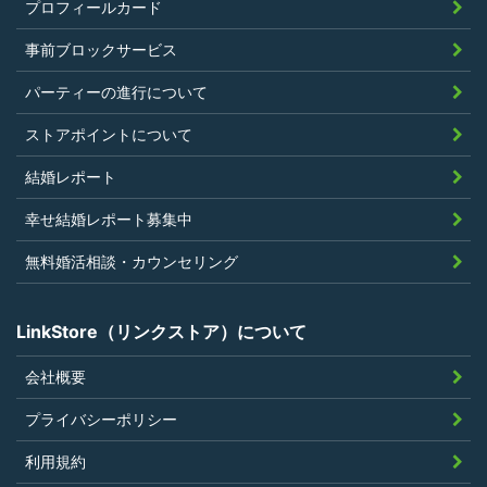
プロフィールカード
いこと
当社の独自の裁量によりLinkStoreの運営
事前ブロックサービス
上問題があると判断されたことがないこ
パーティーの進行について
と
過去に会員登録を抹消されたり、利用停
ストアポイントについて
止処分を受けたことがないこと
結婚レポート
当社の提供するサービスと同一または類
幸せ結婚レポート募集中
似のサービスを提供することを業とする
法人または個人若しくはそれらの従業者
無料婚活相談・カウンセリング
でないこと
LinkStore（リンクストア）について
会社概要
第4条（ポイントの付与）
プライバシーポリシー
利用者は、本規約に違反することなく、
利用規約