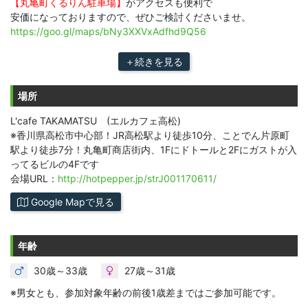
【丸亀町くるりん駐車場】
がアクセスも便利で
安価になっておりますので、ぜひご検討くださいませ。
https://goo.gl/maps/bNy3XXVxAdfhd9Q56
＋続きを見る
場所
L'cafe TAKAMATSU (エルカフェ高松)
※香川県高松市中心部！JR高松駅より徒歩10分、ことでん片原町
駅より徒歩7分！丸亀町商店街内、1Fにドトールと2Fにガストが入
ってるビルの4Fです
会場URL：
http://hotpepper.jp/strJ001170611/
Google Mapで見る
年齢
30歳～33歳
27歳～31歳
※男女とも、参加対象年齢の前後1歳差まではご参加可能です。