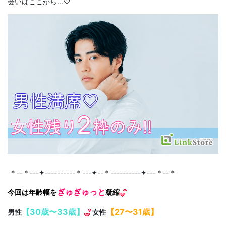
会いはここから...♡
＊--＊---✦----------＊---✦--＊----------✦---＊--＊
ぎゅぎゅっと
今回は年齢幅を
凝縮
【30歳〜33歳】
【27〜31歳】
男性
女性