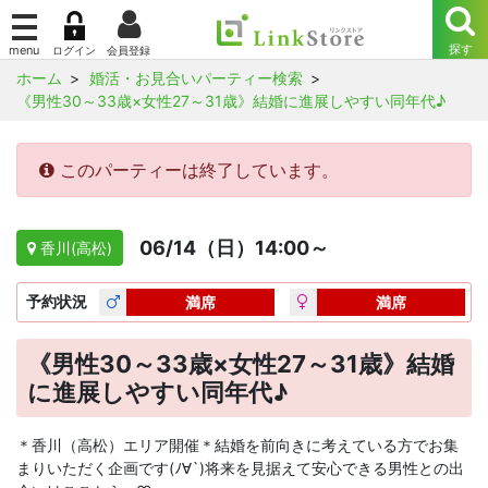
ホーム
婚活・お見合いパーティー検索
《男性30～33歳×女性27～31歳》結婚に進展しやすい同年代♪
このパーティーは終了しています。
06/14（日）14:00～
香川(高松)
予約
状況
満席
満席
《男性30～33歳×女性27～31歳》結婚
に進展しやすい同年代♪
＊香川（高松）エリア開催＊結婚を前向きに考えている方でお集
まりいただく企画です(ﾉ∀`)将来を見据えて安心できる男性との出