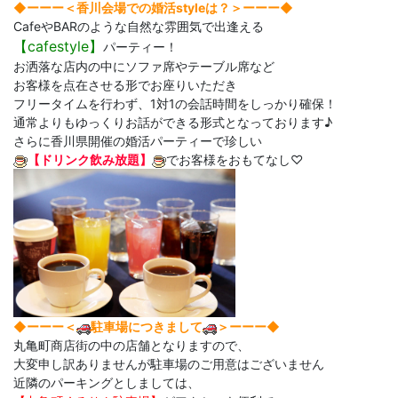
◆ーーー＜香川会場での婚活styleは？＞ーーー◆
CafeやBARのような自然な雰囲気で出逢える
【
cafestyle】
パーティー！
お洒落な店内の中にソファ席やテーブル席など
お客様を点在させる形でお座りいただき
フリータイムを行わず、1対1の会話時間をしっかり確保！
通常よりもゆっくりお話ができる形式となっております♪
さらに香川県開催の婚活パーティーで珍しい
【ドリンク飲み放題】
でお客様をおもてなし♡
◆ーーー＜
駐車場につきまして
＞ーーー◆
丸亀町商店街の中の店舗となりますので、
大変申し訳ありませんが駐車場のご用意はございません
近隣のパーキングとしましては、