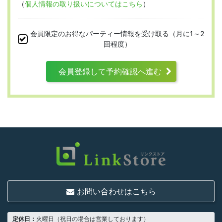
（
個人情報の取り扱いについてはこちら
）
本規約は、すべての会員に適用され、登録手
続時および登録後にお守りいただく規約とな
会員限定のお得なパーティー情報を受け取る（月に1～2
ります。
回程度）
会員登録して予約確認へ進む
第3条 （利用資格）
利用は次に掲げる条件をいずれも満たす人に
限り、一つでも満たさない人は利用資格がな
いものとします。
結婚または異性との交際を真剣に希望し
ていること
お問い合わせはこちら
18歳以上の独身者であること
男性は収入があること
定休日：
火曜日（祝日の場合は営業しております）